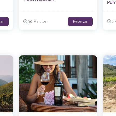
Pum
var
90 Minutos
Reservar
1 H