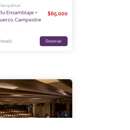
 Ranquilhue
tu Ensamblaje +
$65.000
uerzo Campestre
Hora(s)
Reservar