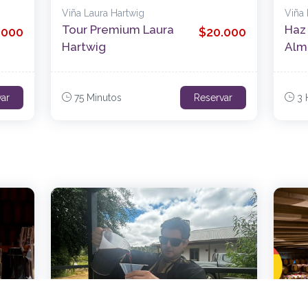
Viña Laura Hartwig
Viña
Tour Premium Laura
Haz 
.000
$20.000
Hartwig
Alm
var
75 Minutos
Reservar
3 