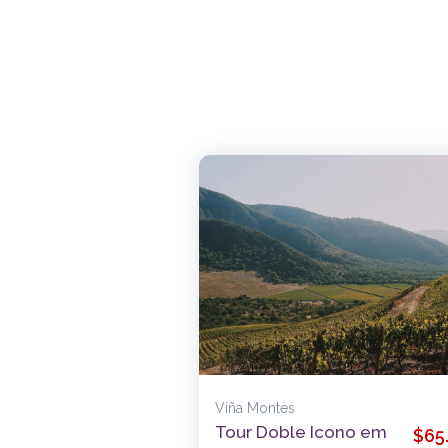
Viña Montes
Tour Doble Icono em
$65