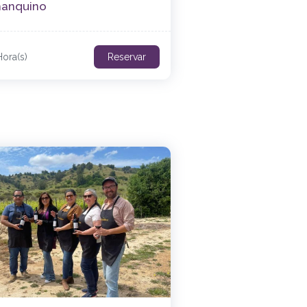
anquino
ora(s)
Reservar