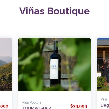
Viñas Boutique
Viña
Viña Polkura
Deg
.000
$39.999
TOUR KOSHER