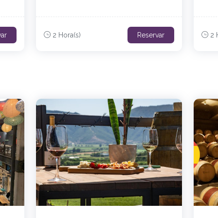
var
2 Hora(s)
Reservar
2 