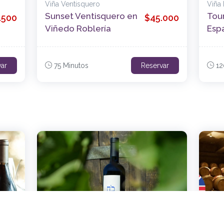
Viña Ventisquero
Viña
Sunset Ventisquero en
Tou
.500
$45.000
Viñedo Roblería
Esp
var
75 Minutos
Reservar
12