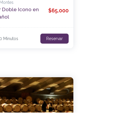
 Montes
r Doble Icono en
$65.000
añol
0 Minutos
Reservar