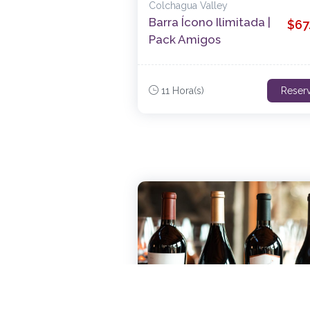
Colchagua Valley
Barra Ícono Ilimitada |
$67
Pack Amigos
11 Hora(s)
Reser