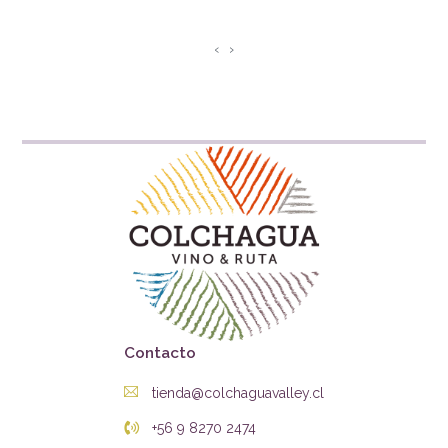
‹
›
Contacto
tienda@colchaguavalley.cl
+56 9 8270 2474